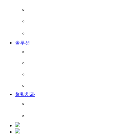
ICD All-In-One Care
바이로젯 딘에어
바이로제 메디로직
솔루션
About stability
Suction
Sterilization
Surface infection
협력치과
협력치과
고객지원