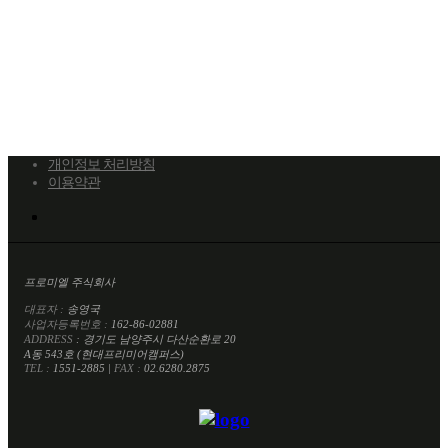
개인정보 처리방침
이용약관
프로미엘 주식회사
대표자 :
송영국
사업자등록번호 :
162-86-02881
ADDRESS
: 경기도 남양주시 다산순환로 20
A동 543호 (현대프리미어캠퍼스)
TEL :
1551-2885 |
FAX :
02.6280.2875