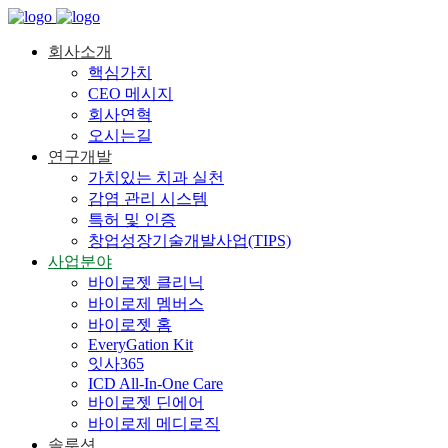
회사소개
핵심가치
CEO 메시지
회사연혁
오시는길
연구개발
가치있는 치과 실천
감염 관리 시스템
특허 및 인증
창업성장기술개발사업(TIPS)
사업분야
바이로젯 클리닉
바이로제 멤버스
바이로젯 홈
EveryGation Kit
잇사365
ICD All-In-One Care
바이로젯 딘에어
바이로제 메디로직
솔루션